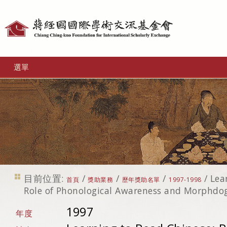
個
人
工
選單
具
目前位置:
/
/
/
/
Lea
首頁
獎助業務
歷年獎助名單
1997-1998
Role of Phonological Awareness and Morphdo
1997
年度