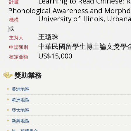
Learning to Read Chinese: R
計畫
Phonological Awareness and Morphd
University of Illinois, Urba
機構
國
王瓊珠
主持人
中華民國留學生博士論文獎學
申請類別
US$15,000
核定金額
獎助業務
美洲地區
歐洲地區
亞太地區
新興地區
許－孫獎學金