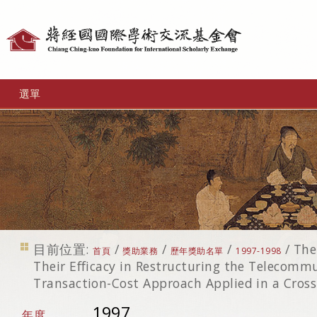
個
人
工
選單
具
目前位置:
/
/
/
/
The
首頁
獎助業務
歷年獎助名單
1997-1998
Their Efficacy in Restructuring the Telecommu
Transaction-Cost Approach Applied in a Cros
1997
年度