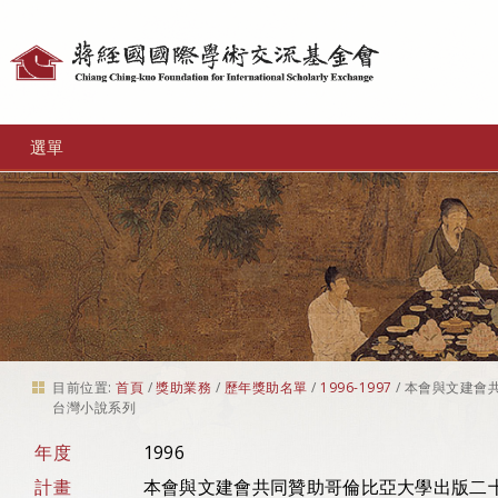
個
人
工
選單
具
目前位置:
首頁
/
獎助業務
/
歷年獎助名單
/
1996-1997
/
本會與文建會
台灣小說系列
年度
1996
計畫
本會與文建會共同贊助哥倫比亞大學出版二