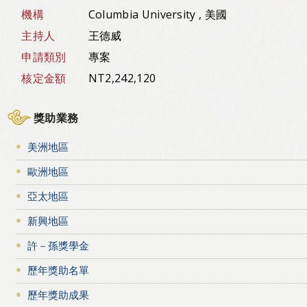
機構
Columbia University , 美國
主持人
王德威
申請類別
專案
核定金額
NT2,242,120
獎助業務
美洲地區
歐洲地區
亞太地區
新興地區
許－孫獎學金
歷年獎助名單
歷年獎助成果