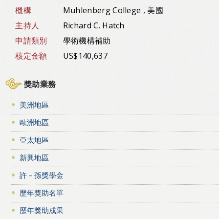
機構
Muhlenberg College , 美國
主持人
Richard C. Hatch
申請類別
學術機構補助
核定金額
US$140,637
獎助業務
美洲地區
歐洲地區
亞太地區
新興地區
許－孫獎學金
歷年獎助名單
歷年獎助成果