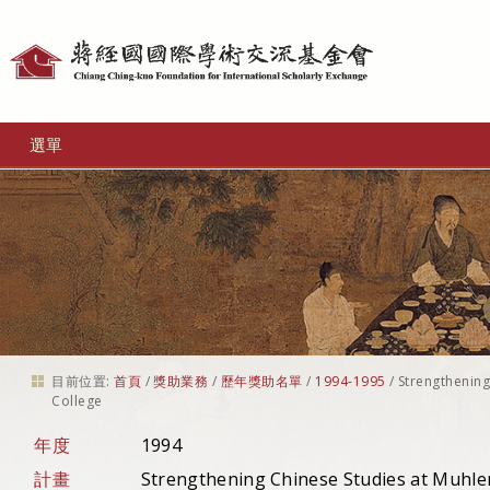
個
人
工
選單
具
目前位置:
首頁
/
獎助業務
/
歷年獎助名單
/
1994-1995
/
Strengthening
College
年度
1994
計畫
Strengthening Chinese Studies at Muhle