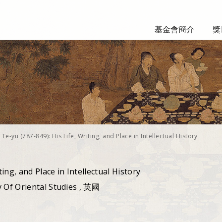
基金會簡介
獎
i Te-yu (787-849): His Life, Writing, and Place in Intellectual History
ting, and Place in Intellectual History
y Of Oriental Studies , 英國