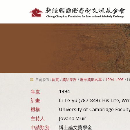
個
人
工
具
目前位置:
首頁
/
獎助業務
/
歷年獎助名單
/
1994-1995
/
L
年度
1994
計畫
Li Te-yu (787-849): His Life, Wri
機構
University of Cambridge Facult
主持人
Jovana Muir
申請類別
博士論文獎學金