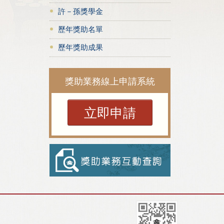
許－孫獎學金
歷年獎助名單
歷年獎助成果
獎助業務線上申請系統
立即申請