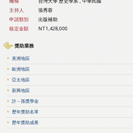
機構
台灣大學 歷史學系 , 中華民國
主持人
張秀蓉
申請類別
出版補助
核定金額
NT1,428,000
獎助業務
美洲地區
歐洲地區
亞太地區
新興地區
許－孫獎學金
歷年獎助名單
歷年獎助成果