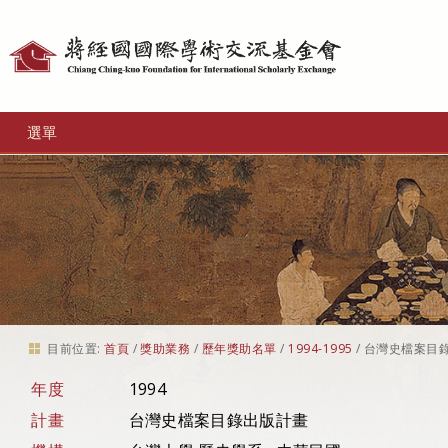
個
人
工
選單
具
目前位置:
首頁
/
獎助業務
/
歷年獎助名單
/
1994-1995
/
台灣史檔案目
年度
1994
計畫
台灣史檔案目錄出版計畫