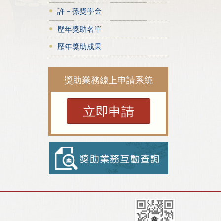
許－孫獎學金
歷年獎助名單
歷年獎助成果
獎助業務線上申請系統
立即申請