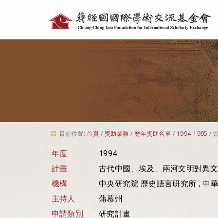
個
人
工
具
目前位置:
首頁
/
獎助業務
/
歷年獎助名單
/
1994-1995
/
年度
1994
計畫
古代中國、埃及、兩河文明對異文
機構
中央研究院 歷史語言研究所 , 中
主持人
蒲慕州
申請類別
研究計畫