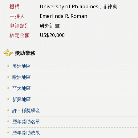
機構
University of Philippines , 菲律賓
主持人
Emerlinda R. Roman
申請類別
研究計畫
核定金額
US$20,000
獎助業務
美洲地區
歐洲地區
亞太地區
新興地區
許－孫獎學金
歷年獎助名單
歷年獎助成果