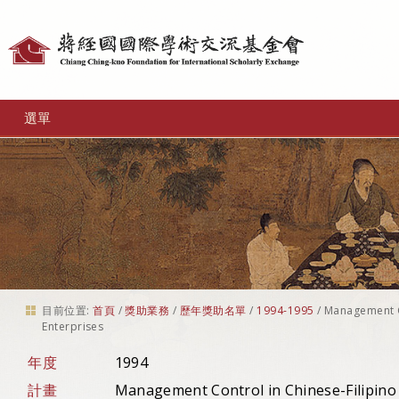
個
人
工
選單
具
目前位置:
首頁
/
獎助業務
/
歷年獎助名單
/
1994-1995
/
Management Co
Enterprises
年度
1994
計畫
Management Control in Chinese-Filipino