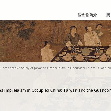
基金會簡介
獎
 Comparative Study of Japanses Impreiaism in Occupied China: Taiwan an
es Impreiaism in Occupied China: Taiwan and the Guando