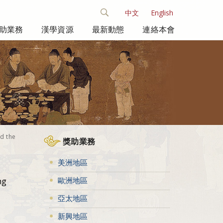
中文
English
助業務
漢學資源
最新動態
連絡本會
d the
獎助業務
美洲地區
歐洲地區
ng
亞太地區
新興地區