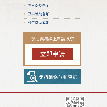
許－孫獎學金
歷年獎助名單
歷年獎助成果
獎助業務線上申請系統
立即申請