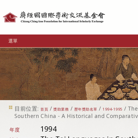
個
人
工
選單
具
目前位置:
/
/
/
/
The
首頁
獎助業務
歷年獎助名單
1994-1995
Southern China - A Historical and Comparati
1994
年度