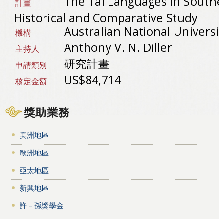
The Tai Languages in South
計畫
Historical and Comparative Study
Australian National Univers
機構
Anthony V. N. Diller
主持人
研究計畫
申請類別
US$84,714
核定金額
獎助業務
美洲地區
歐洲地區
亞太地區
新興地區
許－孫獎學金