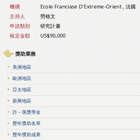
機構
Ecole Franciase D'Extreme-Orient , 法國
主持人
勞格文
申請類別
研究計畫
核定金額
US$90,000
獎助業務
美洲地區
歐洲地區
亞太地區
新興地區
許－孫獎學金
歷年獎助名單
歷年獎助成果