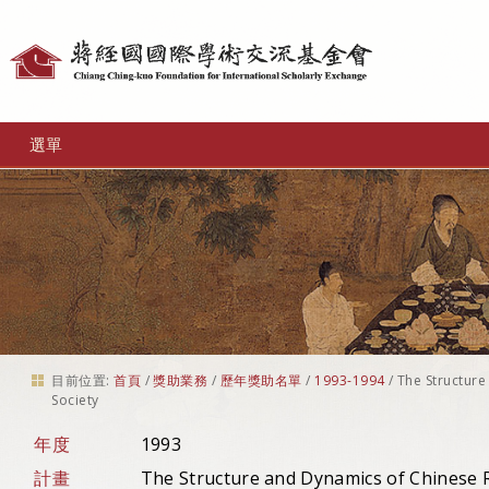
個
人
工
選單
具
目前位置:
首頁
/
獎助業務
/
歷年獎助名單
/
1993-1994
/
The Structure
Society
年度
1993
計畫
The Structure and Dynamics of Chinese R