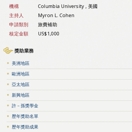
機構
Columbia University , 美國
主持人
Myron L. Cohen
申請類別
旅費補助
核定金額
US$1,000
獎助業務
美洲地區
歐洲地區
亞太地區
新興地區
許－孫獎學金
歷年獎助名單
歷年獎助成果