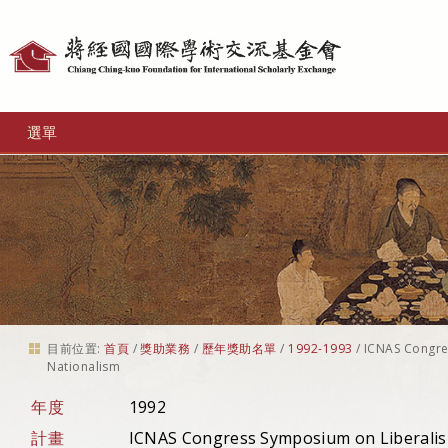
個
人
工
選單
具
目前位置:
首頁
/
獎助業務
/
歷年獎助名單
/
1992-1993
/
ICNAS Congr
Nationalism
年度
1992
計畫
ICNAS Congress Symposium on Liberali