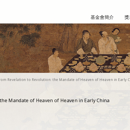
基金會簡介
獎
rom Revelation to Revolution: the Mandate of Heaven of Heaven in Early 
 the Mandate of Heaven of Heaven in Early China