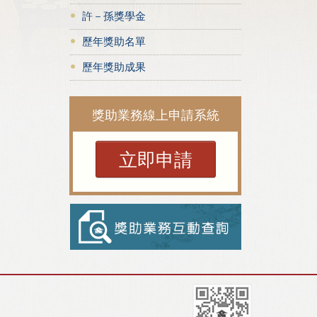
許－孫獎學金
歷年獎助名單
歷年獎助成果
獎助業務線上申請系統
立即申請