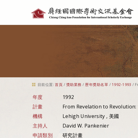
個
人
工
具
目前位置:
首頁
/
獎助業務
/
歷年獎助名單
/
1992-1993
/
F
年度
1992
計畫
From Revelation to Revolution:
機構
Lehigh University , 美國
主持人
David W. Pankenier
申請類別
研究計畫