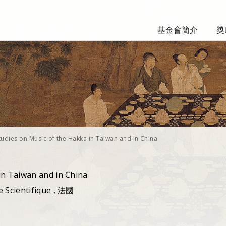
基金會簡介
獎
tudies on Music of the Hakka in Taiwan and in China
in Taiwan and in China
e Scientifique , 法國