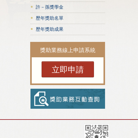
許－孫獎學金
歷年獎助名單
歷年獎助成果
獎助業務線上申請系統
立即申請