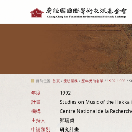
個
人
工
具
目前位置:
首頁
/
獎助業務
/
歷年獎助名單
/
1992-1993
/
S
年度
1992
計畫
Studies on Music of the Hakka 
機構
Centre National de la Recherch
主持人
鄭瑞貞
申請類別
研究計畫