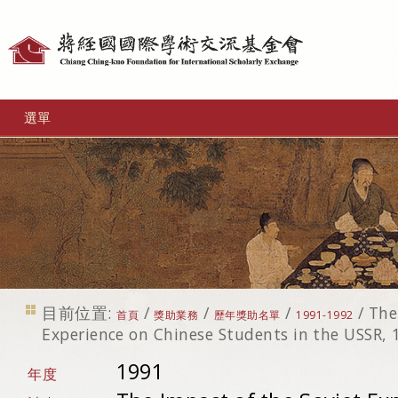
個
人
工
選單
具
目前位置:
/
/
/
/
The
首頁
獎助業務
歷年獎助名單
1991-1992
Experience on Chinese Students in the USSR,
1991
年度