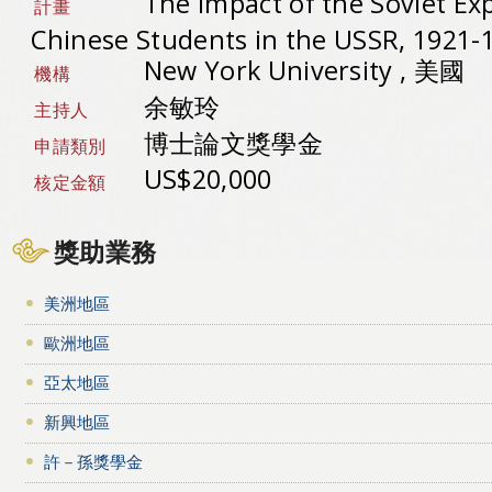
The Impact of the Soviet Ex
計畫
Chinese Students in the USSR, 1921-
New York University , 美國
機構
余敏玲
主持人
博士論文獎學金
申請類別
US$20,000
核定金額
獎助業務
美洲地區
歐洲地區
亞太地區
新興地區
許－孫獎學金