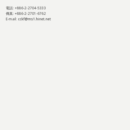
電話
: +886-2-2704-5333
傳真
: +886-2-2701-6762
E-mail:
cckf@ms1.hinet.net