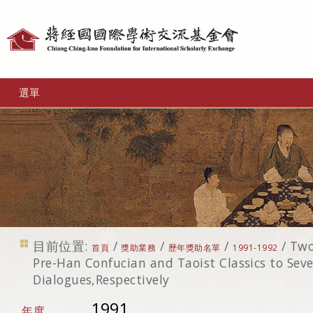
個
人
工
選單
具
目前位置:
/
/
/
/
Two
首頁
獎助業務
歷年獎助名單
1991-1992
Pre-Han Confucian and Taoist Classics to Seve
Dialogues,Respectively
1991
年度