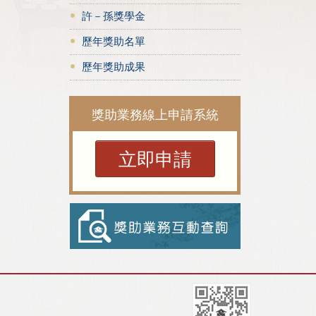
許－孫獎學金
歷年獎助名單
歷年獎助成果
獎助業務線上申請系統
立即申請