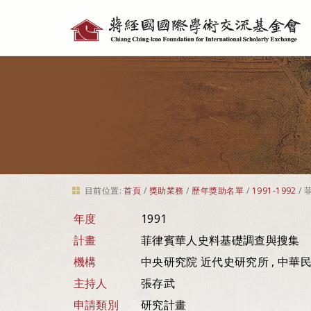
個
人
工
具
目前位置:
首頁
/
獎助業務
/
歷年獎助名單
/
1991-1992
/
年度
1991
計畫
菲律賓華人史料基礎調查與搜集
機構
中央研究院 近代史研究所 , 中華
主持人
張存武
申請類別
研究計畫