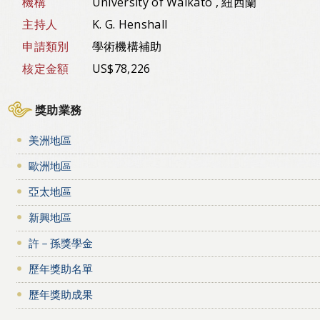
機構
University of Waikato , 紐西蘭
主持人
K. G. Henshall
申請類別
學術機構補助
核定金額
US$78,226
獎助業務
美洲地區
歐洲地區
亞太地區
新興地區
許－孫獎學金
歷年獎助名單
歷年獎助成果