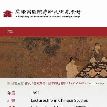
個
人
工
選單
具
目前位置:
首頁
/
獎助業務
/
歷年獎助名單
/
1991-1992
/
Lectureship i
年度
1991
計畫
Lectureship in Chinese Studies