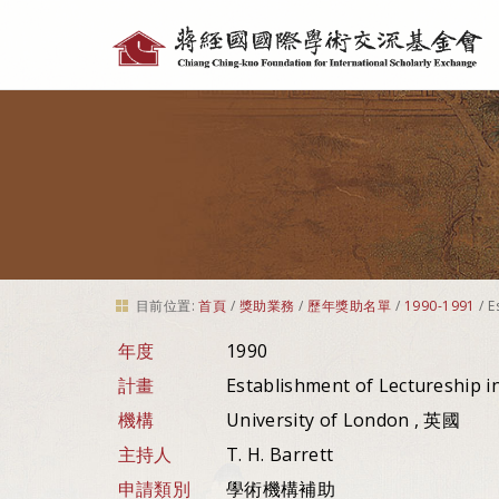
個
人
工
具
目前位置:
首頁
/
獎助業務
/
歷年獎助名單
/
1990-1991
/
E
年度
1990
計畫
Establishment of Lectureship i
機構
University of London , 英國
主持人
T. H. Barrett
申請類別
學術機構補助