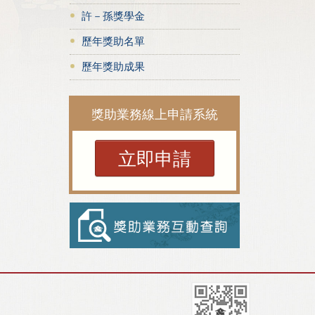
許－孫獎學金
歷年獎助名單
歷年獎助成果
獎助業務線上申請系統
立即申請