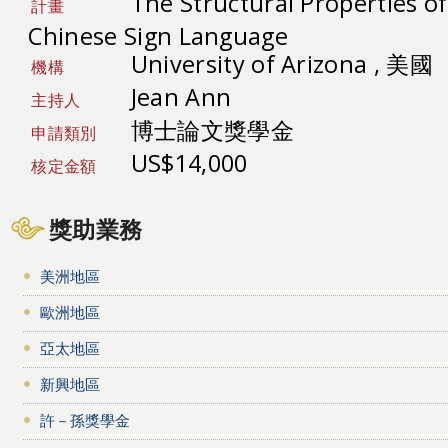
The Structural Properties o
計畫
Chinese Sign Language
University of Arizona , 美國
機構
Jean Ann
主持人
博士論文獎學金
申請類別
US$14,000
核定金額
獎助業務
美洲地區
歐洲地區
亞太地區
新興地區
許－孫獎學金