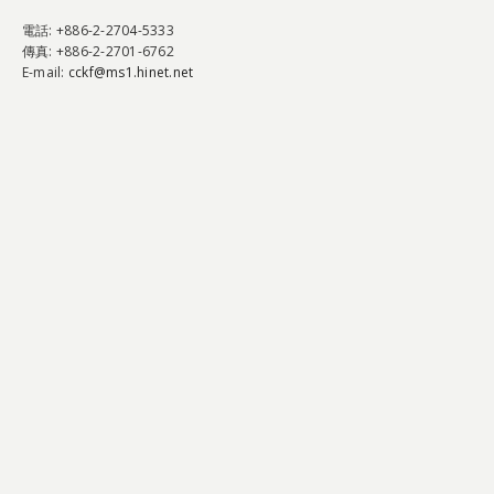
電話
: +886-2-2704-5333
傳真
: +886-2-2701-6762
E-mail:
cckf@ms1.hinet.net