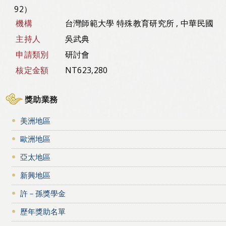
92）
機構
台灣師範大學 特殊教育研究所 , 中華民國
主持人
吳武典
申請類別
研討會
核定金額
NT623,280
獎助業務
美洲地區
歐洲地區
亞太地區
新興地區
許－孫獎學金
歷年獎助名單