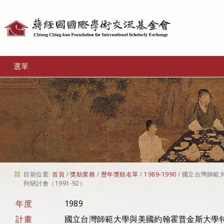
個
人
工
選單
具
目前位置:
首頁
/
獎助業務
/
歷年獎助名單
/
1989-1990
/
國立台灣師範
列研討會（1991-92）
年度
1989
計畫
國立台灣師範大學與美國約翰霍普金斯大學特殊