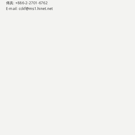
傳真
: +886-2-2701-6762
E-mail:
cckf@ms1.hinet.net