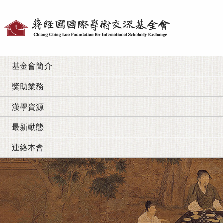
個
人
工
基金會簡介
具
獎助業務
漢學資源
最新動態
連絡本會