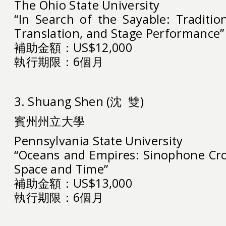
The Ohio State University
“In Search of the Sayable: Traditio
Translation, and Stage Performance”
補助金額：US$12,000
執行期限：6個月
3. Shuang Shen (沈 雙)
賓州州立大學
Pennsylvania State University
“Oceans and Empires: Sinophone Cro
Space and Time”
補助金額：US$13,000
執行期限：6個月