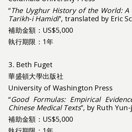
“
The Uyghur History of the World: A 
Tarikh-i Hamidi
”, translated by Eric S
補助金額：US$5,000
執行期限：1年
3. Beth Fuget
華盛頓大學出版社
University of Washington Press
“
Good Formulas: Empirical Evidenc
Chinese Medical Texts
”, by Ruth Yun-
補助金額：US$5,000
執行期限：1年