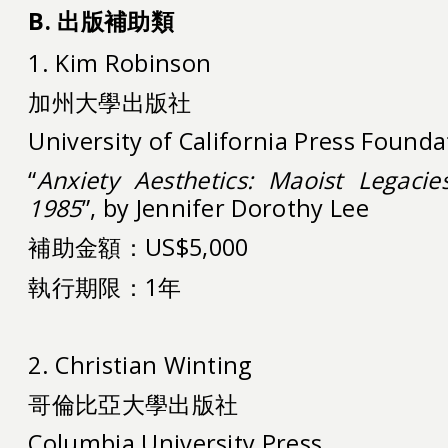
B.
出版補助類
1. Kim Robinson
加州大學出版社
University of California Press Founda
“
Anxiety Aesthetics: Maoist Legacie
1985
”, by Jennifer Dorothy Lee
補助金額：US$5,000
執行期限：1年
2. Christian Winting
哥倫比亞大學出版社
Columbia University Press