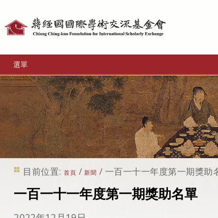
個
人
工
選單
具
目前位置:
/
/
一百一十一年度第一期獎助
首頁
新聞
一百一十一年度第一期獎助名單
2022年12月19日