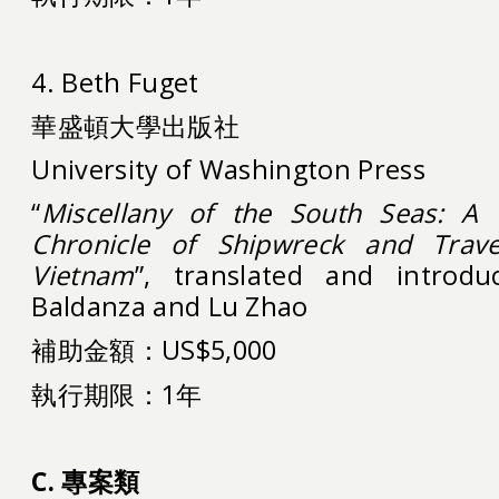
4. Beth Fuget
華盛頓大學出版社
University of Washington Press
“
Miscellany of the South Seas: A 
Chronicle of Shipwreck and Trav
Vietnam
”, translated and introd
Baldanza and Lu Zhao
補助金額：US$5,000
執行期限：1年
C.
專案類