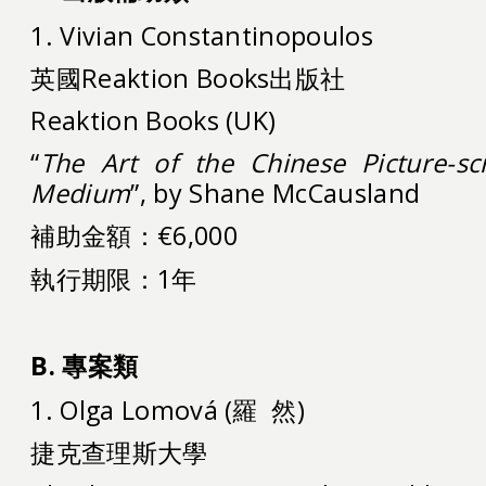
1. Vivian Constantinopoulos
英國Reaktion Books出版社
Reaktion Books (UK)
“
The Art of the Chinese Picture-sc
Medium
”, by Shane McCausland
補助金額：€6,000
執行期限：1年
B.
專案類
1. Olga Lomová (羅 然)
捷克查理斯大學