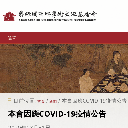
個
人
工
選單
具
目前位置:
/
/
本會因應COVID-19疫情公告
首頁
新聞
本會因應COVID-19疫情公告
2020年03月31日