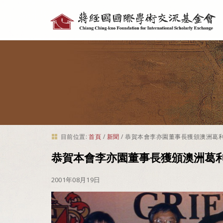
個
人
工
具
目前位置:
首頁
/
新聞
/
恭賀本會李亦園董事長獲頒澳洲葛
恭賀本會李亦園董事長獲頒澳洲葛
2001年08月19日