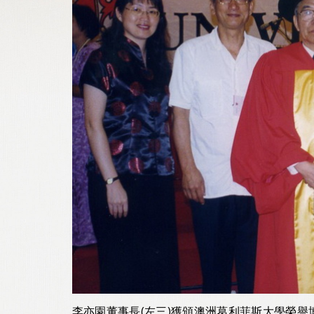
李亦園董事長(左三)獲頒澳洲葛利菲斯大學榮譽