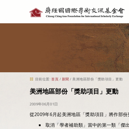
個
人
工
具
目前位置:
首頁
/
新聞
/
美洲地區部份「獎助項目」更動
美洲地區部份「獎助項目」更動
2009年06月01日
從2009年6月起美洲地區「獎助項目」將作部份
取消「學者補助類」當中的第一類「傑