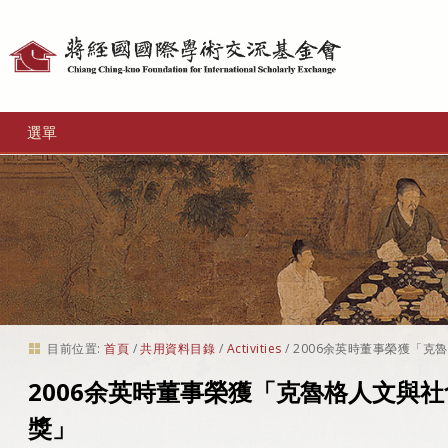
個
人
工
選單
具
目前位置:
首頁
/
共用資料目錄
/
Activities
/
2006余英時董事榮獲「克
2006余英時董事榮獲「克魯格人文與
獎」