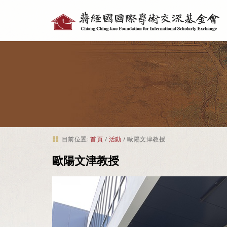
個
人
工
具
目前位置:
首頁
/
活動
/
歐陽文津教授
歐陽文津教授