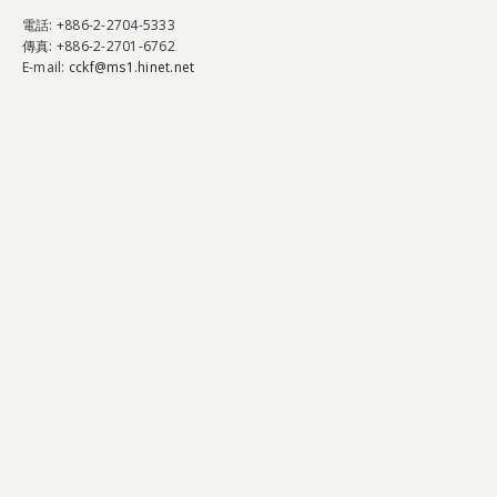
電話
: +886-2-2704-5333
傳真
: +886-2-2701-6762
E-mail:
cckf@ms1.hinet.net