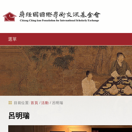
個
人
工
選單
具
目前位置:
首頁
/
活動
/
呂明瑞
呂明瑞