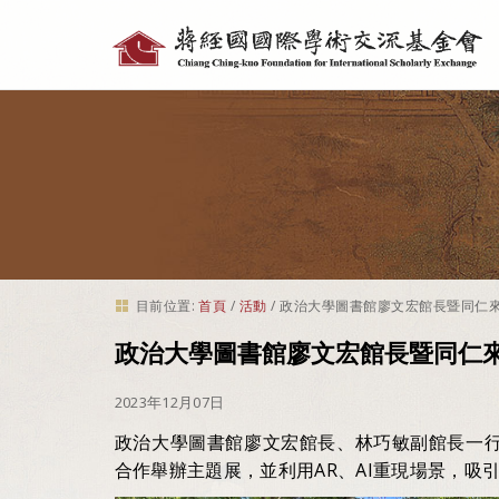
個
人
工
具
目前位置:
首頁
/
活動
/
政治大學圖書館廖文宏館長暨同仁
政治大學圖書館廖文宏館長暨同仁
2023年12月07日
政治大學圖書館廖文宏館長、林巧敏副館長一
合作舉辦主題展，並利用AR、AI重現場景，吸