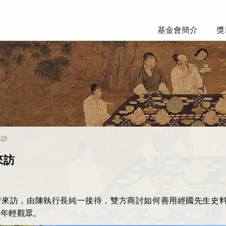
基金會簡介
獎
來訪
來訪
行來訪，由陳執行長純一接待，雙方商討如何善用經國先生史
引年輕觀眾。