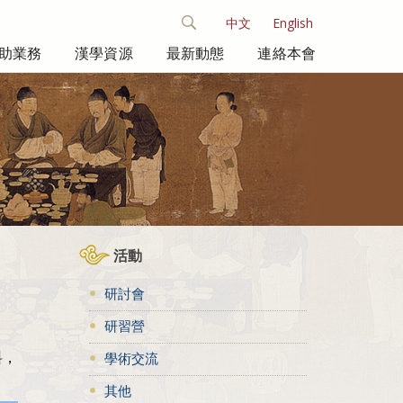
中文
English
助業務
漢學資源
最新動態
連絡本會
活動
研討會
研習營
料，
學術交流
其他