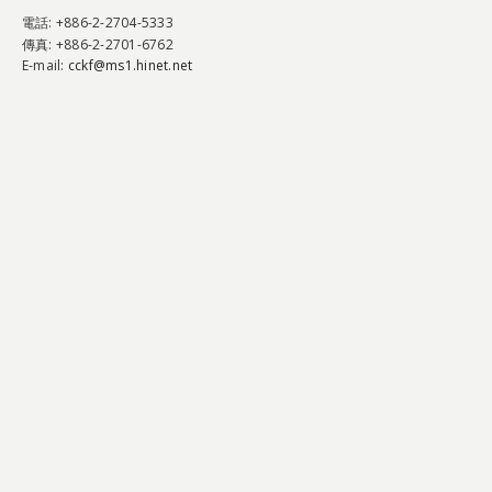
電話
: +886-2-2704-5333
傳真
: +886-2-2701-6762
E-mail:
cckf@ms1.hinet.net