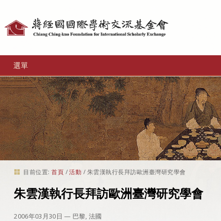
個
人
工
選單
具
目前位置:
首頁
/
活動
/
朱雲漢執行長拜訪歐洲臺灣研究學會
朱雲漢執行長拜訪歐洲臺灣研究學會
2006年03月30日
— 巴黎, 法國