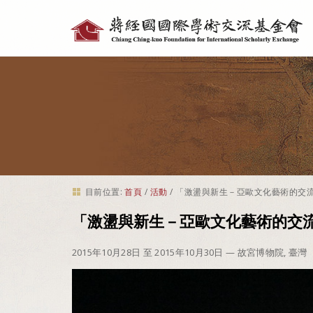
個
人
工
具
目前位置:
首頁
/
活動
/
「激盪與新生－亞歐文化藝術的交
「激盪與新生－亞歐文化藝術的交
2015年10月28日 至 2015年10月30日
— 故宮博物院, 臺灣