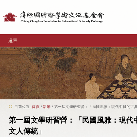
個
人
工
選單
具
目前位置:
首頁
/
活動
/
第一屆文學研習營：「民國風雅：現代中國的古
第一屆文學研習營：「民國風雅：現代
文人傳統」