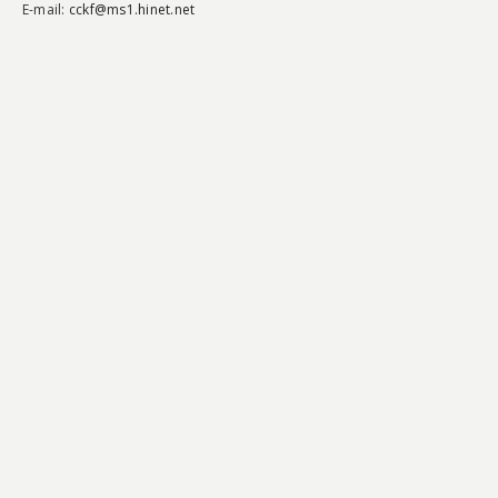
E-mail:
cckf@ms1.hinet.net