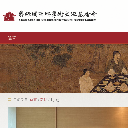
個
人
工
選單
具
目前位置:
首頁
/
活動
/
1.jpg