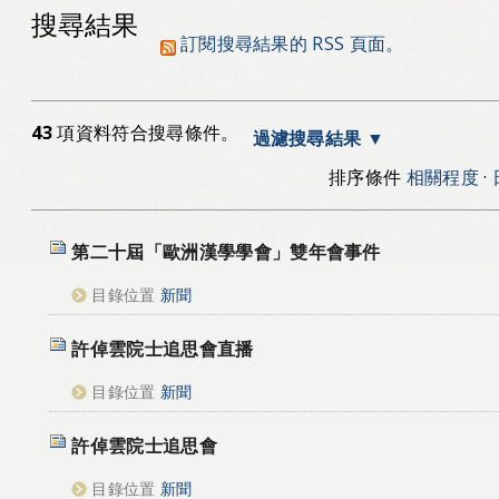
搜尋結果
訂閱搜尋結果的 RSS 頁面。
43
項資料符合搜尋條件。
過濾搜尋結果
排序條件
相關程度
·
第二十屆「歐洲漢學學會」雙年會事件
目錄位置
新聞
許倬雲院士追思會直播
目錄位置
新聞
許倬雲院士追思會
目錄位置
新聞