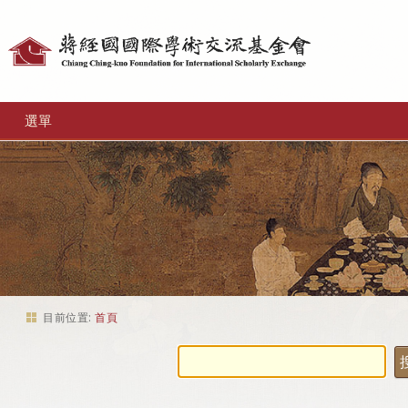
個
人
工
選單
具
目前位置:
首頁