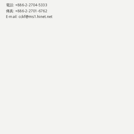
電話
: +886-2-2704-5333
傳真
: +886-2-2701-6762
E-mail:
cckf@ms1.hinet.net