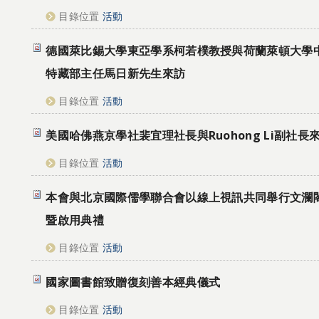
目錄位置
活動
德國萊比錫大學東亞學系柯若樸教授與荷蘭萊頓大學
特藏部主任馬日新先生來訪
目錄位置
活動
美國哈佛燕京學社裴宜理社長與Ruohong Li副社長
目錄位置
活動
本會與北京國際儒學聯合會以線上視訊共同舉行文瀾
暨啟用典禮
目錄位置
活動
國家圖書館致贈復刻善本經典儀式
目錄位置
活動