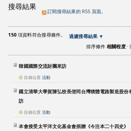
搜尋結果
訂閱搜尋結果的 RSS 頁面。
150
項資料符合搜尋條件。
過濾搜尋結果
排序條件
相關程度
·
韓國國際交流財團來訪
目錄位置
活動
國立清華大學賀陳弘校長偕同台灣積體電路製造股份
訪
目錄位置
活動
本會接受太平洋文化基金會捐贈《今注本二十四史》