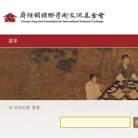
個
人
工
選單
具
目前位置:
首頁