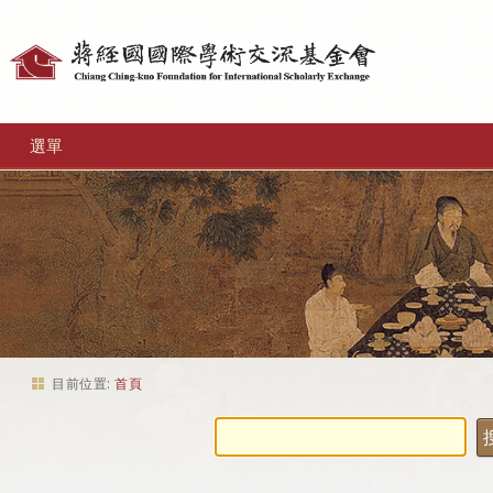
個
人
工
選單
具
目前位置:
首頁